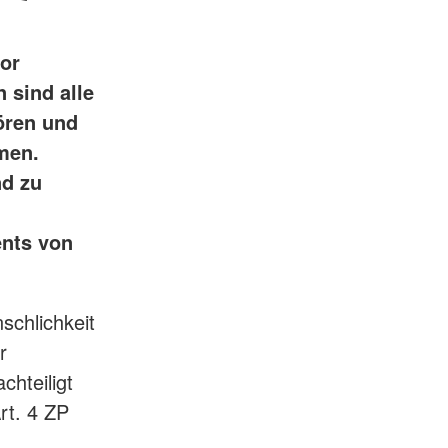
or
 sind alle
ören und
hmen.
nd zu
ents von
schlichkeit
r
chteiligt
Art. 4 ZP