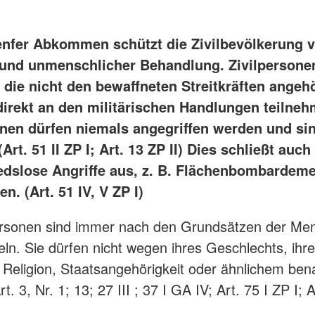
enfer Abkommen schützt die Zivilbevölkerung v
 und unmenschlicher Behandlung. Zivilpersonen
 die nicht den bewaffneten Streitkräften angeh
 direkt an den militärischen Handlungen teilne
onen dürfen niemals angegriffen werden und si
Art. 51 II ZP I; Art. 13 ZP II) Dies schließt auch
edslose Angriffe aus, z. B. Flächenbombardem
n. (Art. 51 IV, V ZP I)
personen sind immer nach den Grundsätzen der Men
ln. Sie dürfen nicht wegen ihres Geschlechts, ihre
 Religion, Staatsangehörigkeit oder ähnlichem bena
t. 3, Nr. 1; 13; 27 III ; 37 I GA IV; Art. 75 I ZP I; 