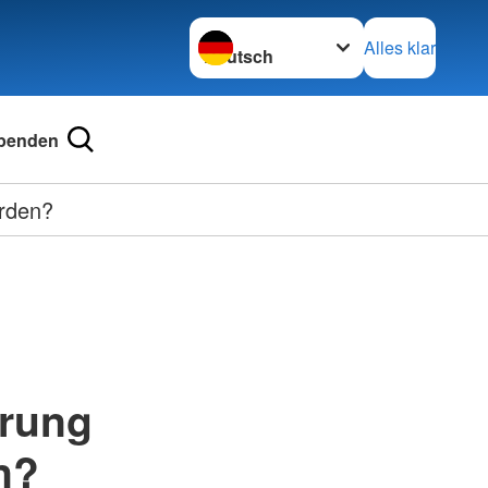
Sprache wechseln zu
Alles klar
penden
erden?
erung
n?