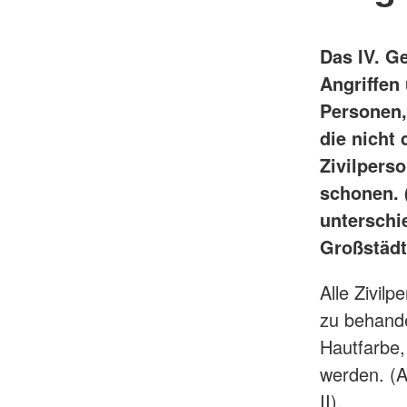
Das IV. G
Angriffen
Personen,
die nicht
Zivilpers
schonen. (
unterschi
Großstädte
Alle Zivil
zu behande
Hautfarbe,
werden. (Ar
II).