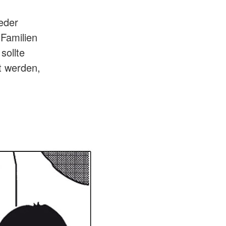
jeder
 Familien
sollte
t werden,