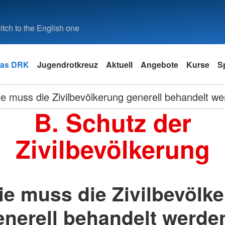
tch to the English one
as DRK
Jugendrotkreuz
Aktuell
Angebote
Kurse
S
e muss die Zivilbevölkerung generell behandelt w
B. Schutz der
Zivilbevölkerung
ie muss die Zivilbevölk
enerell behandelt werde