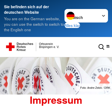
Sie befinden sich auf der
Sprache wechseln zu
deutschen Website
You are on the German website,
you can use the switch to switch to
Alles klar
the English one
Ortsverein
Bispingen e. V.
Foto: Andre Zelck / DRK
Impressum