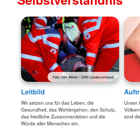
Foto: Dirk Winter / DRK-Landesverband…
Leitbild
Auft
Wir setzen uns für das Leben, die
Unser A
Gesundheit, das Wohlergehen, den Schutz,
Völkerr
das friedliche Zusammenleben und die
sind d
Würde aller Menschen ein.