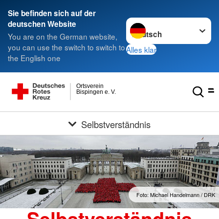
Sie befinden sich auf der
Sprache wechseln zu
deutschen Website
You are on the German website,
you can use the switch to switch to
Alles klar
the English one
Ortsverein
Bispingen e. V.
Selbstverständnis
Foto: Michael Handelmann / DRK
Selbstverständnis